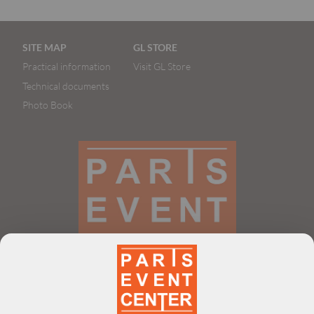
Pied
SITE MAP
GL STORE
de
Practical information
Visit GL Store
page
Technical documents
Photo Book
The parisian event venue in XL format
contact@parisevent-
center.com