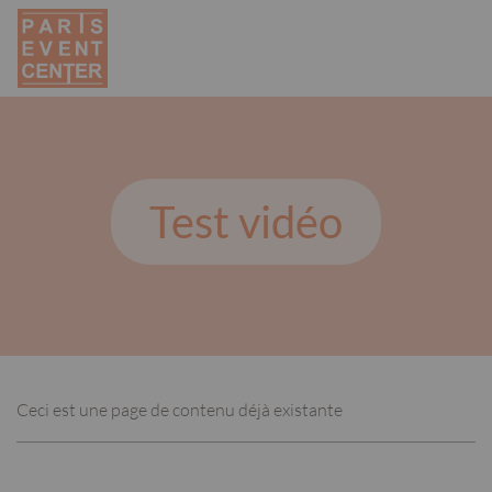
Skip
Cookies management panel
to
main
content
Navigation
principale
Test vidéo
Ceci est une page de contenu déjà existante