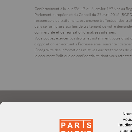
Conformément à la loi n°78-17 du 6 janvier 1978 et au R
Parlement européen et du Conseil du 27 avril 2016 (RGPD
responsable de traitement, est amenée à effectuer des tra
dans ce formulaire aux fins de traitement de votre demande
commerciale et de réalisation d’analyses internes.
Vous pouvez
exercer vos droits, et notamment votre droit d’
d’opposition, en écrivant à l’adresse email suivante :
datapa
L’intégralité des informations relatives aux traitements de
le document Politique de confidentialité dont vous attestez
Nous 
vous 
l’audie
Pied
PLAN DU SITE
GL STORE
accept