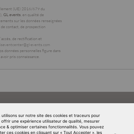
èglement (UE) 2016/679 du
),
GL events
, en qualité de
itements sur les données renseignées
 de contact, de prospection
accès, de rectification et
riseventcenter@gl-events.com
 vos données personnelles figure dans
 avoir pris connaissance.
utilisons sur notre site des cookies et traceurs pour
offrir une expérience utilisateur de qualité, mesurer
nce & optimiser certaines fonctionnalités. Vous pouvez
Le 
er ces cookies en cliquant sur « Tout Accepter », les