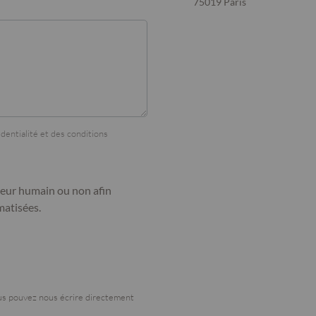
75019 Paris
identialité et des conditions
iteur humain ou non afin
matisées.
us pouvez nous écrire directement