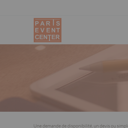
Aller
Panneau de gestion des cookies
au
contenu
principal
Une demande de disponibilité, un devis ou simp