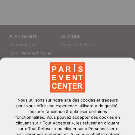
Pied
PLAN DU SITE
GL STORE
de
Infos pratiques
Visitez le GL Store
page
Documents techniques
Book Photos
Nous utilisons sur notre site des cookies et traceurs
Le terrain de jeu événementiel parisien
contact@parisevent-
pour vous offrir une expérience utilisateur de qualité,
center.com
mesurer l’audience & optimiser certaines
fonctionnalités. Vous pouvez accepter ces cookies en
CONTACT US
cliquant sur « Tout Accepter », les refuser en cliquant
+33 (0)1 53 60 26 14
sur « Tout Refuser » ou cliquer sur « Personnaliser »
pour gérer vos préférences. Si vous souhaitez obtenir