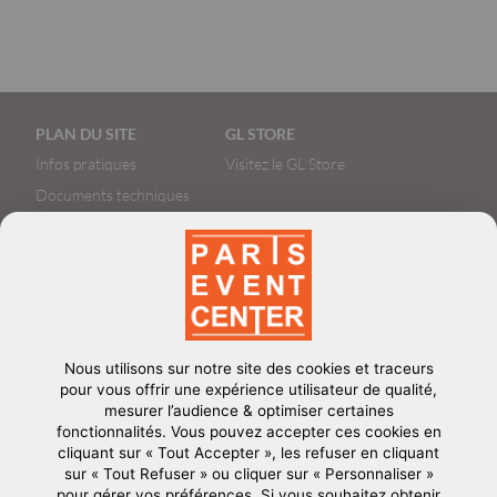
Pied
PLAN DU SITE
GL STORE
de
Infos pratiques
Visitez le GL Store
page
Documents techniques
Book Photos
Nous utilisons sur notre site des cookies et traceurs
Le terrain de jeu événementiel parisien
contact@parisevent-
pour vous offrir une expérience utilisateur de qualité,
center.com
mesurer l’audience & optimiser certaines
fonctionnalités. Vous pouvez accepter ces cookies en
CONTACT US
cliquant sur « Tout Accepter », les refuser en cliquant
+33 (0)1 53 60 26 14
sur « Tout Refuser » ou cliquer sur « Personnaliser »
pour gérer vos préférences. Si vous souhaitez obtenir