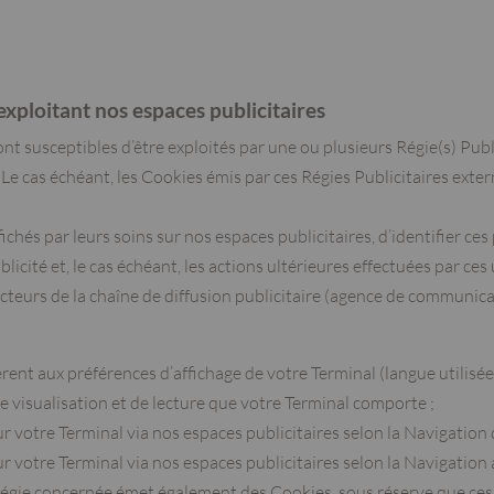
exploitant nos espaces publicitaires
nt susceptibles d’être exploités par une ou plusieurs Régie(s) Public
. Le cas échéant, les Cookies émis par ces Régies Publicitaires exte
chés par leurs soins sur nos espaces publicitaires, d’identifier ces 
icité et, le cas échéant, les actions ultérieures effectuées par ces
acteurs de la chaîne de diffusion publicitaire (agence de communicat
èrent aux préférences d’affichage de votre Terminal (langue utilisée
ls de visualisation et de lecture que votre Terminal comporte ;
ur votre Terminal via nos espaces publicitaires selon la Navigation d
ur votre Terminal via nos espaces publicitaires selon la Navigation
a Régie concernée émet également des Cookies, sous réserve que ces