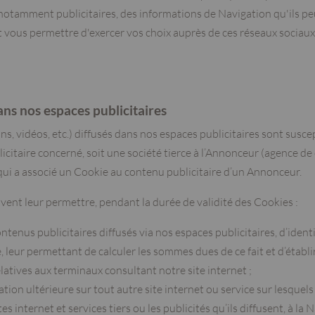
 notamment publicitaires, des informations de Navigation qu'ils peu
 vous permettre d'exercer vos choix auprès de ces réseaux soci
ans nos espaces publicitaires
s, vidéos, etc.) diffusés dans nos espaces publicitaires sont susc
ublicitaire concerné, soit une société tierce à l’Annonceur (agence 
) qui a associé un Cookie au contenu publicitaire d’un Annonceur.
uvent leur permettre, pendant la durée de validité des Cookies :
enus publicitaires diffusés via nos espaces publicitaires, d’identif
, leur permettant de calculer les sommes dues de ce fait et d’établir
latives aux terminaux consultant notre site internet ;
ation ultérieure sur tout autre site internet ou service sur lesqu
tes internet et services tiers ou les publicités qu’ils diffusent, à l