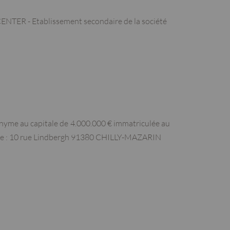
 CENTER - Et
ablissement secondaire de la société
onyme au capitale de 4.000.000 € immatriculée au
vante : 10 rue Lindbergh 91380 CHILLY-MAZARIN