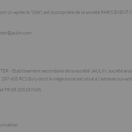
om (ci-après le "Site") est la propriété de la société PARIS EVENT
nter@jaulin.com
ENTER
- Et
ablissement secondaire de la société JAULIN, société an
 187 605 RCS Evry dont le siège social est situé à l'adresse sui
 est FR 08 335187605
unication