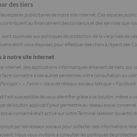
ar des tiers
les espaces publicitaires de notre site internet. Ces espaces publi
 contribuent au financement des contenus et des services que nou
rs, sont soumises aux politiques de protection de la vie privée de ce
ens dont vous disposez pour effectuer des choix à l’égard des Co
s à notre site internet
te internet, des applications informatiques émanant de tiers, qui
e faire connaître à ces autres personnes votre consultation ou vo
 Partager », « J'aime »
, issus de réseaux sociaux tels que
« Facebook »
tif est susceptible de vous identifier grâce à ce bouton, même si v
 type de bouton applicatif peut permettre au réseau social concerné
 social concerné était activé sur votre Terminal (session ouverte) d
loyé par les réseaux sociaux pour collecter des informations relati
sent. Nous vous invitons à consulter les politiques de protection 