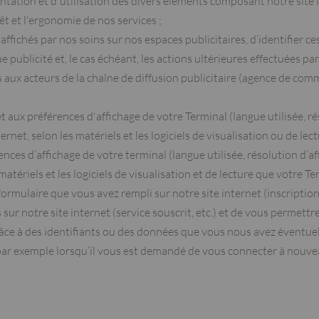
entation et d'utilisation des divers éléments composant notre site 
t et l'ergonomie de nos services ;
ffichés par nos soins sur nos espaces publicitaires, d’identifier ce
e publicité et, le cas échéant, les actions ultérieures effectuées pa
s aux acteurs de la chaîne de diffusion publicitaire (agence de com
t aux préférences d'affichage de votre Terminal (langue utilisée, r
 internet, selon les matériels et les logiciels de visualisation ou de 
ces d’affichage de votre terminal (langue utilisée, résolution d’affi
 matériels et les logiciels de visualisation et de lecture que votre 
ormulaire que vous avez rempli sur notre site internet (inscriptio
sur notre site internet (service souscrit, etc.) et de vous permett
grâce à des identifiants ou des données que vous nous avez éventu
ar exemple lorsqu’il vous est demandé de vous connecter à nouvea