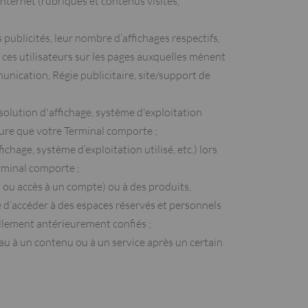
internet (rubriques et contenus visités,
s publicités, leur nombre d’affichages respectifs,
r ces utilisateurs sur les pages auxquelles mènent
munication, Régie publicitaire, site/support de
ésolution d'affichage, système d'exploitation
lecture que votre Terminal comporte ;
chage, système d’exploitation utilisé, etc.) lors
Terminal comporte ;
n ou accès à un compte) ou à des produits,
re d’accéder à des espaces réservés et personnels
ellement antérieurement confiés ;
u à un contenu ou à un service après un certain