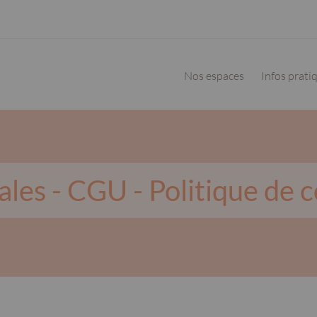
Navigation
principale
Nos espaces
Infos prati
les - CGU - Politique de c