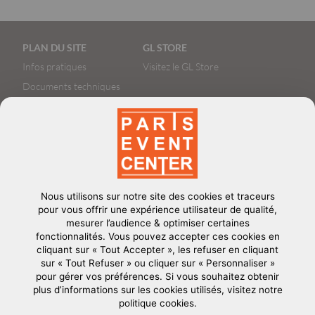
Pied
PLAN DU SITE
GL STORE
de
Infos pratiques
Visitez le GL Store
page
Documents techniques
Book Photos
Nous utilisons sur notre site des cookies et traceurs
Le terrain de jeu événementiel parisien
contact@parisevent-
pour vous offrir une expérience utilisateur de qualité,
center.com
mesurer l’audience & optimiser certaines
fonctionnalités. Vous pouvez accepter ces cookies en
CONTACT US
cliquant sur « Tout Accepter », les refuser en cliquant
+33 (0)1 53 60 26 14
sur « Tout Refuser » ou cliquer sur « Personnaliser »
pour gérer vos préférences. Si vous souhaitez obtenir
20, avenue de la Porte de la Villette
plus d’informations sur les cookies utilisés, visitez notre
75019
-
Paris
politique cookies.
France